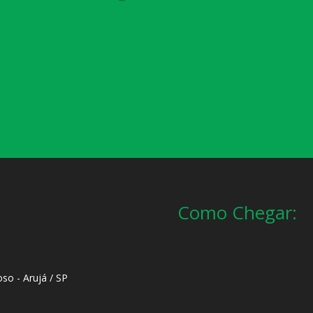
Como Chegar:
oso - Arujá / SP